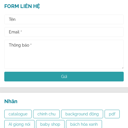
FORM LIÊN HỆ
Nhãn
catalogue
chỉnh chu
background động
pdf
AI giọng nói
baby shop
bách hóa xanh