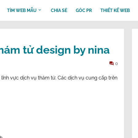
TÌM WEB MẪU
CHIA SẺ
GÓC PR
THIẾT KẾ WEB
hám tử design by nina
0
 lĩnh vực dịch vụ thám tử. Các dịch vụ cung cấp trên
nh