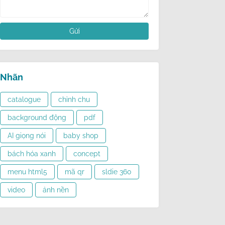
Nhãn
catalogue
chỉnh chu
background động
pdf
AI giọng nói
baby shop
bách hóa xanh
concept
menu html5
mã qr
sldie 360
video
ảnh nền