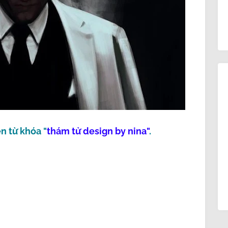
n từ khóa "
thám tử design by nina"
.