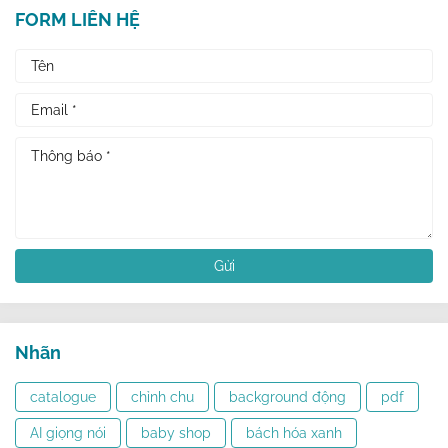
FORM LIÊN HỆ
Nhãn
catalogue
chỉnh chu
background động
pdf
AI giọng nói
baby shop
bách hóa xanh