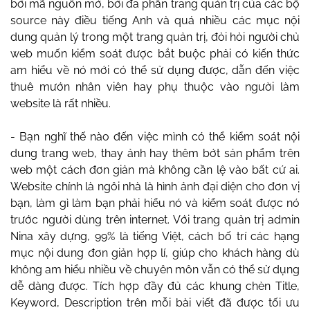
bởi mã nguồn mở, bởi đa phần trang quản trị của các bộ
source này điều tiếng Anh và quá nhiều các mục nội
dung quản lý trong một trang quản trị, đỏi hỏi người chủ
web muốn kiểm soát được bắt buộc phải có kiến thức
am hiểu về nó mới có thể sử dụng được, dẫn đến việc
thuê mướn nhân viên hay phụ thuộc vào người làm
website là rất nhiều.
- Bạn nghĩ thế nào đến việc mình có thể kiểm soát nội
dung trang web, thay ảnh hay thêm bớt sản phẩm trên
web một cách đơn giản mà không cần lệ vào bất cứ ai.
Website chính là ngôi nhà là hình ảnh đại diện cho đơn vị
bạn, làm gì làm bạn phải hiểu nó và kiểm soát được nó
trước người dùng trên internet. Với trang quản trị admin
Nina xây dựng, 99% là tiếng Việt, cách bố trí các hạng
mục nội dung đơn giản hợp lí, giúp cho khách hàng dù
không am hiểu nhiều về chuyên môn vẫn có thể sử dụng
dễ dàng được. Tích hợp đầy đủ các khung chèn Title,
Keyword, Description trên mỗi bài viết đã được tối ưu