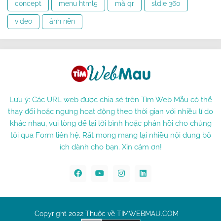
concept
menu html5
mã qr
sldie 360
video
ảnh nền
Lưu ý: Các URL web được chia sẻ trên Tìm Web Mẫu có thể
thay đổi hoặc ngưng hoạt động theo thời gian với nhiều lí do
khác nhau, vui lòng để lại lời bình hoặc phản hồi cho chúng
tôi qua Form liên hệ. Rất mong mang lại nhiều nội dung bổ
ích dành cho bạn. Xin cảm ơn!
Copyright 2022 Thuộc về TIMWEBMAU.COM