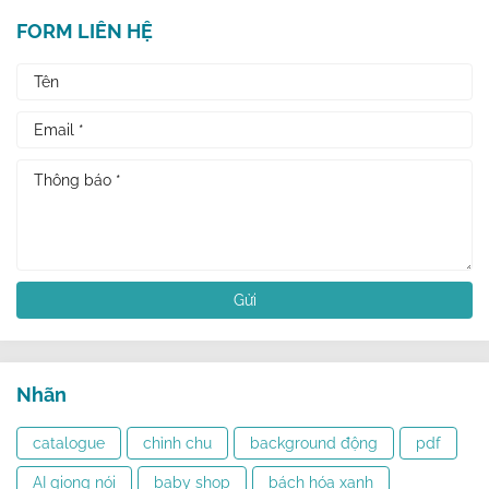
FORM LIÊN HỆ
Nhãn
catalogue
chỉnh chu
background động
pdf
AI giọng nói
baby shop
bách hóa xanh