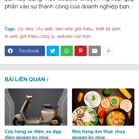
phần vào sự thành công của doanh nghiệp bạn.
Tags:
cty nina
cty web
làm web giới thiệu
thiết kế web
tk web giới thiệu công ty
website căn bàn
Facebook
BÀI LIÊN QUAN
Cửa hàng xe điện, xe đạp
Nhà hàng ẩm thực chay
điện design by nina
design by nina