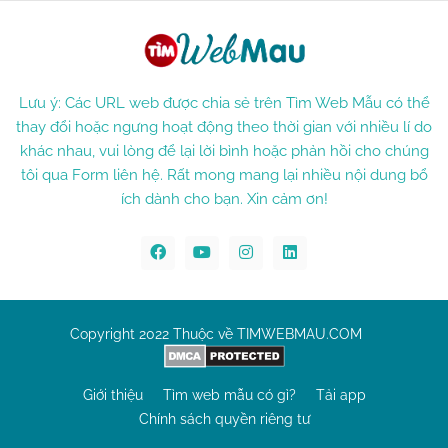
Lưu ý: Các URL web được chia sẻ trên Tìm Web Mẫu có thể
thay đổi hoặc ngưng hoạt động theo thời gian với nhiều lí do
khác nhau, vui lòng để lại lời bình hoặc phản hồi cho chúng
tôi qua Form liên hệ. Rất mong mang lại nhiều nội dung bổ
ích dành cho bạn. Xin cảm ơn!
Copyright 2022 Thuộc về TIMWEBMAU.COM
Giới thiệu
Tìm web mẫu có gì?
Tải app
Chính sách quyền riêng tư