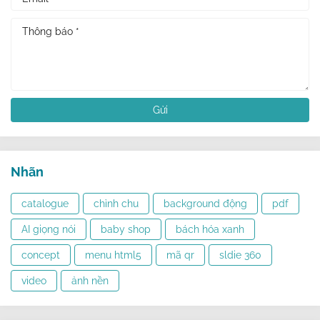
Nhãn
catalogue
chỉnh chu
background động
pdf
AI giọng nói
baby shop
bách hóa xanh
concept
menu html5
mã qr
sldie 360
video
ảnh nền