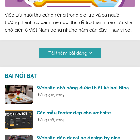
Việc lưu nuôi thú cưng riêng trong giới trẻ và cả người
trưởng thành có đam mê nuôi thú đã trở thành trào lưu khá
phổ biến ở Việt Nam trong những năm gần đây. Thay vì với
việc chăn nuôi các giống chó mèo thông thường như trước
kia, hiện tại các giống …
Tải thêm bài đăng
BÀI NỔI BẬT
Website nhà hàng được thiết kế bởi Nina
tháng 3 12, 2025
Các mẫu footer đẹp cho website
tháng 1 18, 2024
Website dán decal xe design by nina