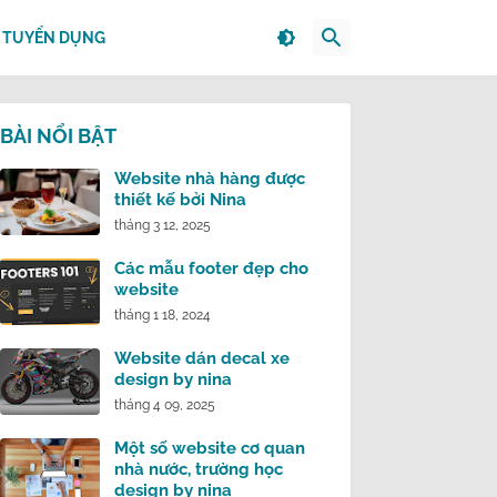
TUYỂN DỤNG
BÀI NỔI BẬT
Website nhà hàng được
thiết kế bởi Nina
tháng 3 12, 2025
Các mẫu footer đẹp cho
website
tháng 1 18, 2024
Website dán decal xe
design by nina
tháng 4 09, 2025
Một số website cơ quan
nhà nước, trường học
design by nina