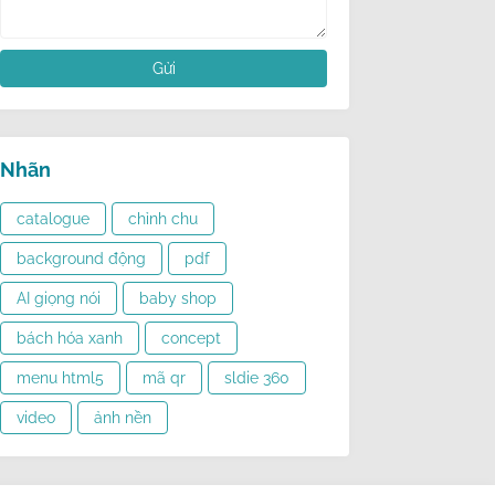
Nhãn
catalogue
chỉnh chu
background động
pdf
AI giọng nói
baby shop
bách hóa xanh
concept
menu html5
mã qr
sldie 360
video
ảnh nền