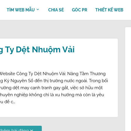
TÌM WEB MẪU
CHIA SẺ
GÓC PR
THIẾT KẾ WEB
g Ty Dệt Nhuộm Vải
 Website Công Ty Dệt Nhuộm Vải: Nâng Tầm Thương
g Kỷ Nguyên Số đến thị trường nước ngoài. Trong bối
trường dệt may cạnh tranh gay gắt, việc sở hữu một
chuyên nghiệp không chỉ là xu hướng mà còn là yêu
ếu để c…
 thêm bài đăng