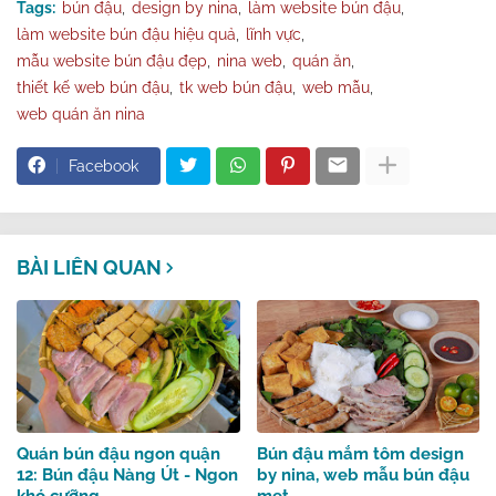
Tags:
bún đậu
design by nina
làm website bún đậu
làm website bún đậu hiệu quả
lĩnh vực
mẫu website bún đậu đẹp
nina web
quán ăn
thiết kế web bún đậu
tk web bún đậu
web mẫu
web quán ăn nina
Facebook
BÀI LIÊN QUAN
Quán bún đậu ngon quận
Bún đậu mắm tôm design
12: Bún đậu Nàng Út - Ngon
by nina, web mẫu bún đậu
khó cưỡng
mẹt