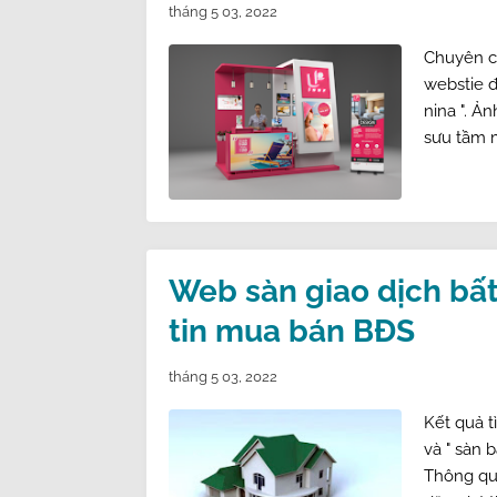
tháng 5 03, 2022
Chuyên cu
webstie đ
nina ". 
sưu tầm m
Web sàn giao dịch bấ
tin mua bán BĐS
tháng 5 03, 2022
Kết quả t
và " sàn 
Thông qu