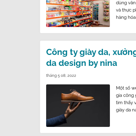
dùng văn 
và thực p
hàng hóa
Công ty giày da, xưởn
da design by nina
tháng 5 08, 2022
Một số we
gia công 
tìm thấy v
giày da n