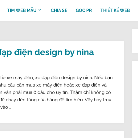
TÌM WEB MẪU
CHIA SẺ
GÓC PR
THIẾT KẾ WEB
đạp điện design by nina
ie xe máy điện, xe đạp điện design by nina. Nếu bạn
nhu cầu cần mua xe máy điện hoặc xe đạp điện và
n vân phải mua ở đâu cho uy tín. Thậm chí không có
 để chạy đến từng cửa hàng để tìm hiểu. Vậy hãy truy
 vào …