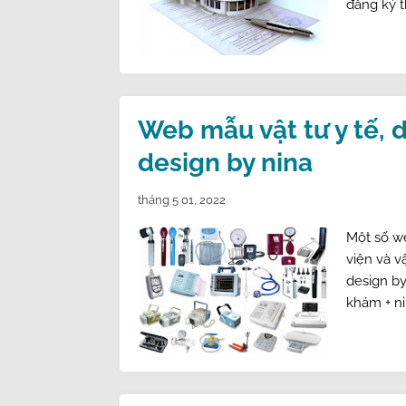
đăng ký t
Web mẫu vật tư y tế, dụ
design by nina
tháng 5 01, 2022
Một số web
viện và vậ
design by 
khám + nin