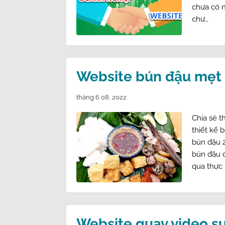
chưa có n
chư…
Website bún đậu mẹt 
tháng 6 08, 2022
Chia sẻ 
thiết kế 
bún đậu 2
bún đậu d
qua thực 
Website quay video s