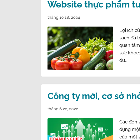
Website thực phẩm tươ
tháng 10 18, 2024
Lợi ích c
sạch đã 
quan tâm.
sức khỏe:
đư…
Công ty mới, cơ sở nh
tháng 6 22, 2022
Các đơn v
dựng một 
của một v