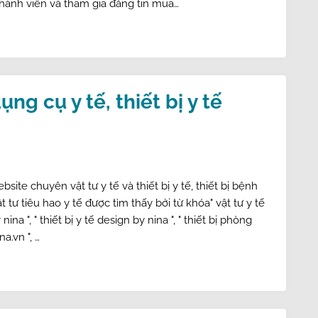
hành viên và tham gia đăng tin mua…
ng cụ y tế, thiết bị y tế
site chuyên vật tư y tế và thiết bị y tế, thiết bị bệnh
t tư tiêu hao y tế được tìm thấy bởi từ khóa" vật tư y tế
nina ", " thiết bị y tế design by nina ", " thiết bị phòng
a.vn ", …