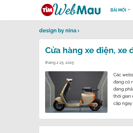
BÀI MỚI
design by nina
Cửa hàng xe điện, xe 
tháng 2 25, 2025
Các webst
đang có 
đang phâ
thời gian
cập ngay