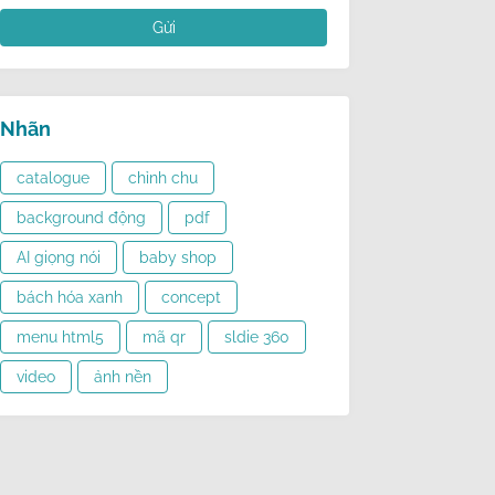
Nhãn
catalogue
chỉnh chu
background động
pdf
AI giọng nói
baby shop
bách hóa xanh
concept
menu html5
mã qr
sldie 360
video
ảnh nền