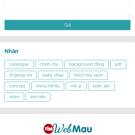
Nhãn
catalogue
chỉnh chu
background động
pdf
AI giọng nói
baby shop
bách hóa xanh
concept
menu html5
mã qr
sldie 360
video
ảnh nền